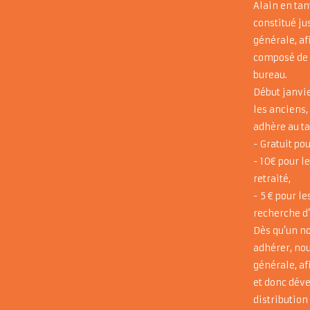
Alain en tan
constitué j
générale, af
composé de 1
bureau.
Début janvie
les anciens,
adhère au ta
- Gratuit po
- 10€ pour l
retraité,
- 5 € pour l
recherche d
Dès qu’un n
adhérer, no
générale, af
et donc déve
distribution