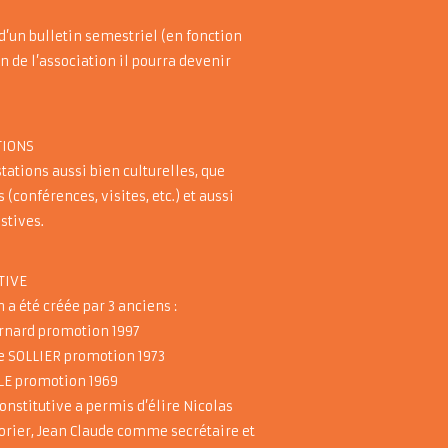
d’un bulletin semestriel (en fonction
on de l’association il pourra devenir
TIONS
ations aussi bien culturelles, que
 (conférences, visites, etc.) et aussi
estives.
TIVE
n a été créée par 3 anciens :
ernard promotion 1997
de SOLLIER promotion 1973
LE promotion 1969
onstitutive a permis d’élire Nicolas
rier, Jean Claude comme secrétaire et