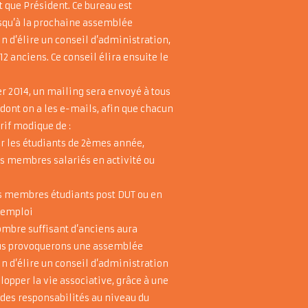
t que Président. Ce bureau est
usqu’à la prochaine assemblée
in d’élire un conseil d’administration,
2 anciens. Ce conseil élira ensuite le
r 2014, un mailing sera envoyé à tous
 dont on a les e-mails, afin que chacun
rif modique de :
ur les étudiants de 2èmes année,
es membres salariés en activité ou
es membres étudiants post DUT ou en
’emploi
ombre suffisant d’anciens aura
us provoquerons une assemblée
in d’élire un conseil d’administration
lopper la vie associative, grâce à une
 des responsabilités au niveau du