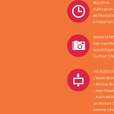
BULLETIN
Publication 
de l’évoluti
trimestriel)
MANIFESTA
Des manifest
scientifiques
(surtout ?) f
VIE ASSOCIA
L’associatio
- Nicolas B
- Jean Clau
- Alain MER
La réunion c
comme tréso